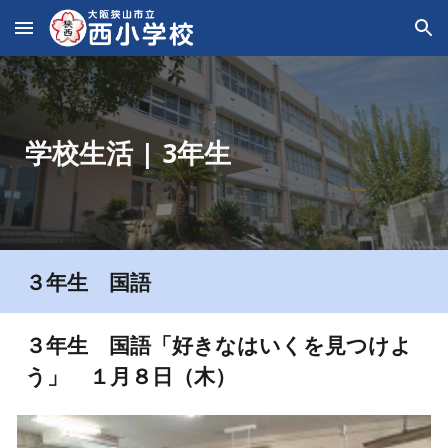
Skip to main content
Skip to navigation
学校生活 | 3年生
３年生
国語
３
年生
国語
「
好きなはいくを見つけよ
う
」 １月
８
日（
木
）