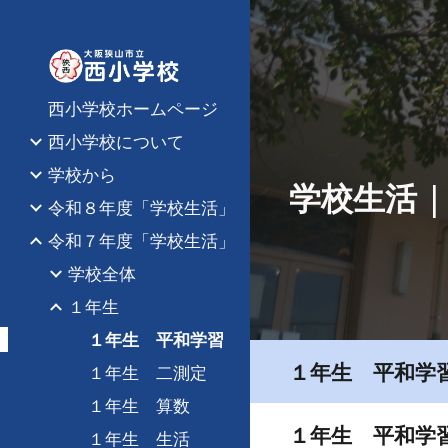
Sk
西小学校ホームページ
西小学校について
学校から
学校生活
|
令和８年度「学校生活」
令和７年度「学校生活」
学校全体
１年生
１年生 平和学習
１年生
平和学
１年生 二測定
１年生 算数
１年生
平和学
１年生 生活