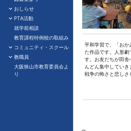
おしらせ
PTA活動
就学前相談
教育課程特例校の取組み
平和学習で、「おか
コミュニティ・スクール
た作品です。人形劇
教職員
す。お友だちが田舎
大阪狭山市教育委員会よ
んどん集中していき
り
戦争の怖さと悲しさ