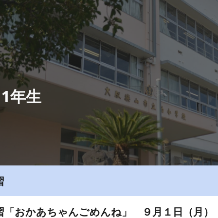
ip to main content
Skip to navigat
1年生
習
習
「
おかあちゃんごめんね
」
９
月
１
日（
月
）