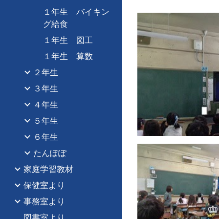
１年生 バイキン
グ給食
１年生 図工
１年生 算数
２年生
３年生
４年生
５年生
６年生
たんぽぽ
家庭学習教材
保健室より
事務室より
図書室より