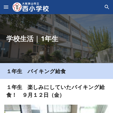
Skip to main content
Skip to navigation
学校生活
|
1年生
１年生
バイキング給食
１年生
楽しみにしていたバイキング給
食！
９月１
２
日（
金
）