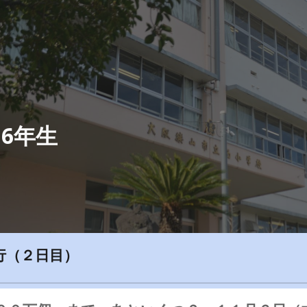
ip to main content
Skip to navigat
 6年生
行（
２
日目）