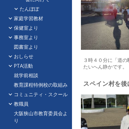
たんぽぽ
家庭学習教材
保健室より
事務室より
図書室より
おしらせ
３時４０分に「道の
PTA活動
たいへん静かです。
就学前相談
スペイン村を後
教育課程特例校の取組み
コミュニティ・スクール
教職員
大阪狭山市教育委員会よ
り