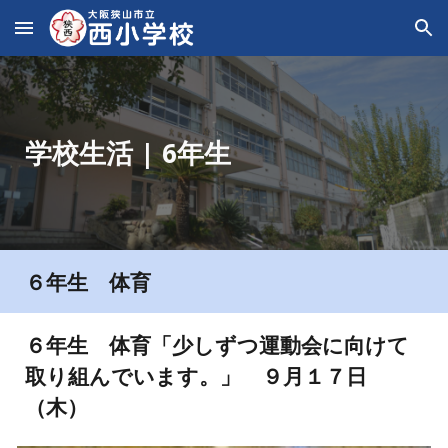
Skip to main content
Skip to navigation
学校生活 | 6年生
６年生
体育
６年生
体育
「
少しずつ運動会に向けて
取り組んでいます。
」 ９月１
７
日
（
木
）