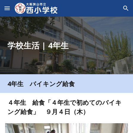
Skip to main content
Skip to navigation
学校生活 | 4年生
4年生
バイキング給食
４年生
給食
「
４年生で初めての
バイキ
ング給食」 ９月
４
日（木）